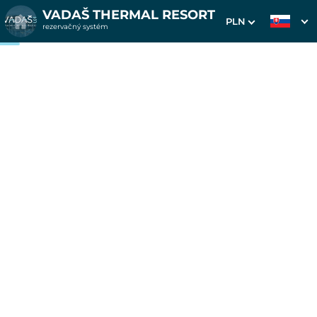
VADAŠ THERMAL RESORT
PLN
rezervačný systém
1. Výber pobytu
2. Doplnkové služby
3. Vaše údaje
Pohoda s polpenziou na 7
nocí Wellness Hotel
Thermal
Dátum príchodu
Dátum odchodu
Prosím vyberte
Prosím vyberte