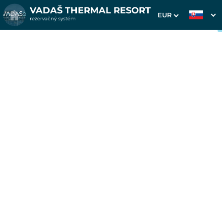
VADAŠ THERMAL RESORT
EUR
rezervačný systém
1. Výber pobytu
2. Doplnkové služby
3. Vaše údaje
Pobyt na 4 noci v
apartmánoch Platan
Dátum príchodu
Dátum odchodu
Prosím vyberte
Prosím vyberte
Inšpirujte sa akciovými pobytmi