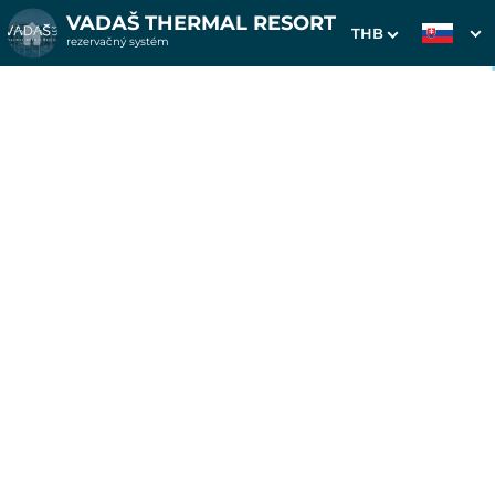
VADAŠ THERMAL RESORT
THB
rezervačný systém
1. Výber pobytu
2. Doplnkové služby
3. Vaše údaje
Dátum príchodu
Dátum odchodu
Prosím vyberte
Prosím vyberte
Inšpirujte sa akciovými pobytmi
Cena od
0 EUR