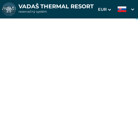
VADAŠ THERMAL RESORT
EUR
rezervačný systém
1. Výber pobytu
2. Doplnkové služby
3. Vaše údaje
Dátum príchodu
Dátum odchodu
Prosím vyberte
Prosím vyberte
Inšpirujte sa akciovými pobytmi
Cena od
0 EUR