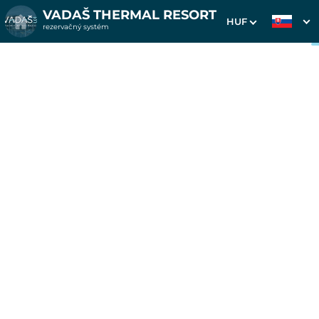
VADAŠ THERMAL RESORT
HUF
rezervačný systém
1. Výber pobytu
2. Doplnkové služby
3. Vaše údaje
Pobyt na 7 nocí v
ubytovni Gold
Dátum príchodu
Dátum odchodu
Prosím vyberte
Prosím vyberte
Inšpirujte sa akciovými pobytmi