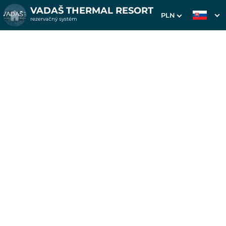
VADAŠ THERMAL RESORT
PLN
rezervačný systém
1. Výber pobytu
2. Doplnkové služby
3. Vaše údaje
Pobyt na 7 nocí v
apartmánoch Platan
Dátum príchodu
Dátum odchodu
Prosím vyberte
Prosím vyberte
Inšpirujte sa akciovými pobytmi