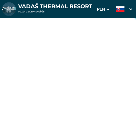
VADAŠ THERMAL RESORT
PLN
rezervačný systém
1. Výber pobytu
2. Doplnkové služby
3. Vaše údaje
Pobyt na 6 alebo 3 noci v
apartmánoch Westend od
6.6.-12.6. a od 5.9.-11.9.
Dátum príchodu
Dátum odchodu
Prosím vyberte
Prosím vyberte