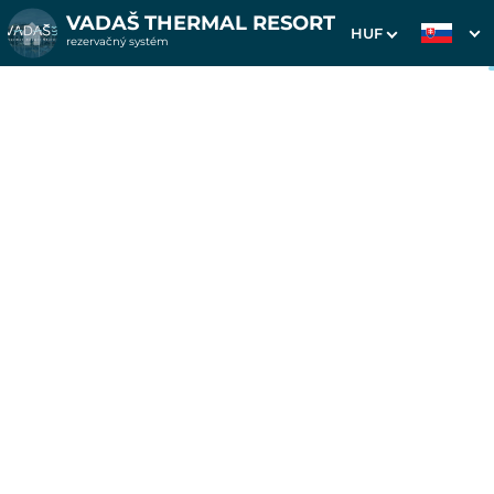
VADAŠ THERMAL RESORT
HUF
rezervačný systém
1. Výber pobytu
2. Doplnkové služby
3. Vaše údaje
Leto na 7 noci vo Wellness
Hotel Thermal
Dátum príchodu
Dátum odchodu
Prosím vyberte
Prosím vyberte
Inšpirujte sa akciovými pobytmi