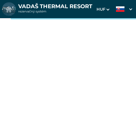
VADAŠ THERMAL RESORT
HUF
rezervačný systém
Cena od
0 EUR
Pobyt na 7 nocí v apartmánoch Platan
04.05.2026 - 14.09.2026
nástupný deň PONDELOK
voľný vstup do Vadaš Thermal Resort (bazény,
tobogany)