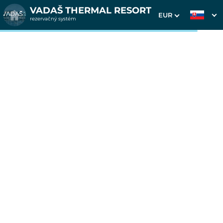
VADAŠ THERMAL RESORT
EUR
rezervačný systém
Cena od
0 EUR
Pobyt na 7 nocí v apartmánoch Platan
04.05.2026 - 14.09.2026
nástupný deň PONDELOK
voľný vstup do Vadaš Thermal Resort (bazény,
tobogany)