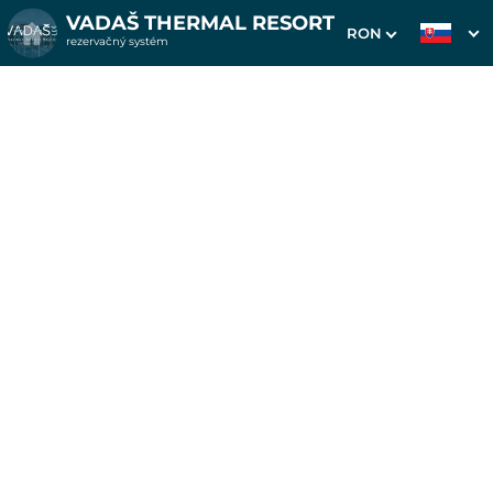
VADAŠ THERMAL RESORT
RON
rezervačný systém
1. Výber pobytu
2. Doplnkové služby
3. Vaše údaje
Pobyt na 7 nocí v
ubytovni Gold
Dátum príchodu
Dátum odchodu
Prosím vyberte
Prosím vyberte
Inšpirujte sa akciovými pobytmi