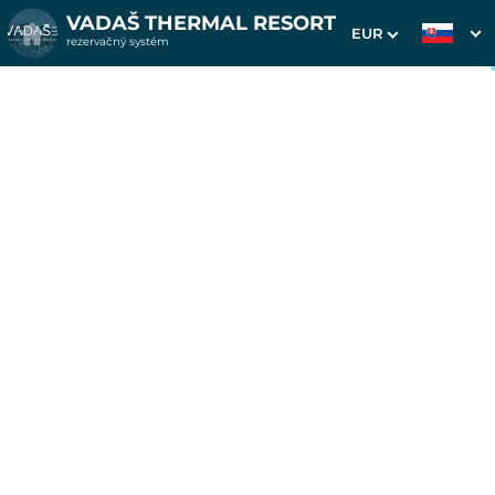
VADAŠ THERMAL RESORT
EUR
rezervačný systém
1. Výber pobytu
2. Doplnkové služby
3. Vaše údaje
Pobyt na 7 nocí v
Smaragdoch
Dátum príchodu
Dátum odchodu
Prosím vyberte
Prosím vyberte
Inšpirujte sa akciovými pobytmi