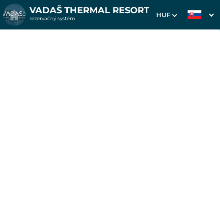
VADAŠ THERMAL RESORT
HUF
rezervačný systém
1. Výber pobytu
2. Doplnkové služby
3. Vaše údaje
Pobyt na 7 nocí v
Smaragdoch
Dátum príchodu
Dátum odchodu
Prosím vyberte
Prosím vyberte
Inšpirujte sa akciovými pobytmi