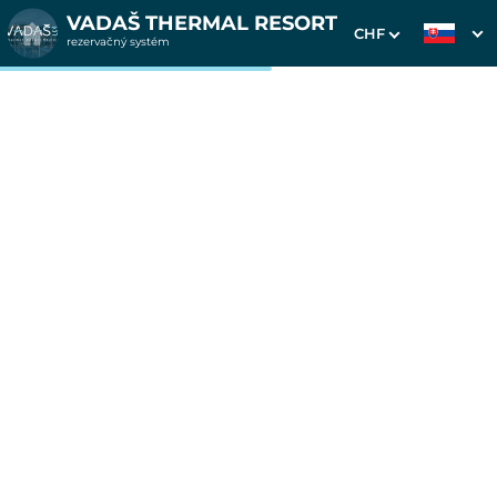
VADAŠ THERMAL RESORT
CHF
rezervačný systém
1. Výber pobytu
2. Doplnkové služby
3. Vaše údaje
Pobyt na 7 nocí v
Smaragdoch
Dátum príchodu
Dátum odchodu
Prosím vyberte
Prosím vyberte
Inšpirujte sa akciovými pobytmi