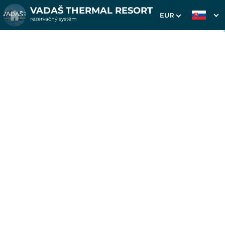
VADAŠ THERMAL RESORT
EUR
rezervačný systém
1. Výber pobytu
2. Doplnkové služby
3. Vaše údaje
Pobyt na 7 nocí v
Smaragdoch
Dátum príchodu
Dátum odchodu
Prosím vyberte
Prosím vyberte
Inšpirujte sa akciovými pobytmi