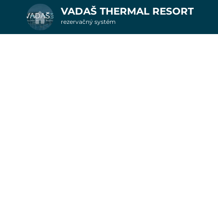
VADAŠ THERMAL RESORT
rezervačný systém
2. Doplnkové služby
7 nocí v apartmáno
u
nšpirujte sa akciovými pobyt