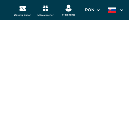
RON
Moje konto
Zľavový kupón
Mám voucher
3. Vaše údaje
ch Westend
Dátum odchodu
28.08.2026
mi