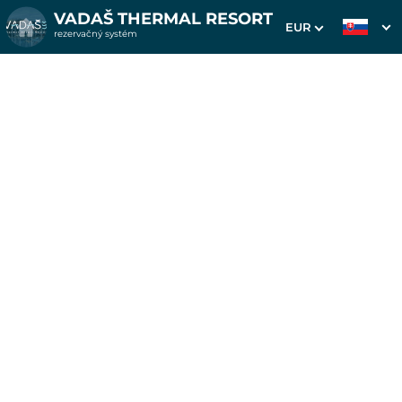
VADAŠ THERMAL RESORT
EUR
rezervačný systém
1. Výber pobytu
2. Doplnkové služby
3. Vaše údaje
Pobyt na 7 nocí v
apartmáne Gold
Dátum príchodu
Dátum odchodu
24.08.2026
31.08.2026
Inšpirujte sa akciovými pobytmi