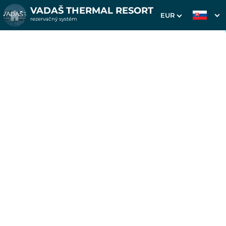
VADAŠ THERMAL RESORT
EUR
rezervačný systém
1. Výber pobytu
2. Doplnkové služby
3. Vaše údaje
Pobyt na 6 alebo 3 noci v
apartmánoch Westend od
6.6.-12.6. a od 5.9.-11.9.
Dátum príchodu
Dátum odchodu
05.09.2026
11.09.2026