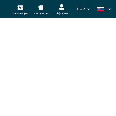
EUR
Moje konto
Zľavový kupón
Mám voucher
3. Vaše údaje
stend od 6.6.-12.6. a
Dátum odchodu
11.09.2026