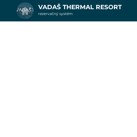
VADAŠ THERMAL RESORT
rezervačný systém
2. Doplnkové služby
oci v apartmánoch We
od 5.9.-11.9.
u
6