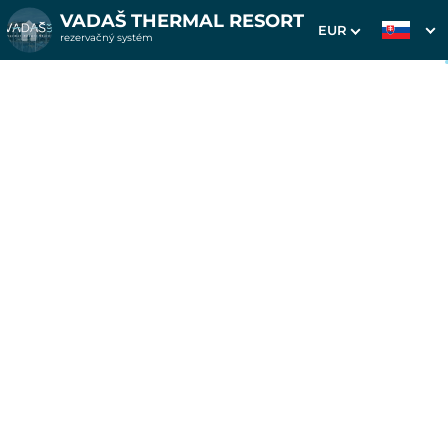
VADAŠ THERMAL RESORT
EUR
rezervačný systém
1. Výber pobytu
2. Doplnkové služby
3. Vaše údaje
Pobyt na 6 alebo 3 noci v
apartmánoch Westend od
6.6.-12.6. a od 5.9.-11.9.
Dátum príchodu
Dátum odchodu
05.09.2026
11.09.2026