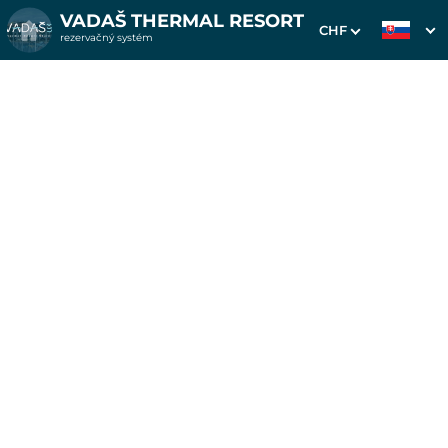
VADAŠ THERMAL RESORT
CHF
rezervačný systém
1. Výber pobytu
2. Doplnkové služby
3. Vaše údaje
Pobyt na 6 alebo 3 noci v
apartmánoch Westend od
6.6.-12.6. a od 5.9.-11.9.
Dátum príchodu
Dátum odchodu
05.09.2026
08.09.2026