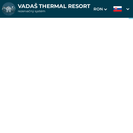
VADAŠ THERMAL RESORT
RON
rezervačný systém
1. Výber pobytu
2. Doplnkové služby
3. Vaše údaje
Pobyt na 4 noci v
apartmánoch Westend
Dátum príchodu
Dátum odchodu
Prosím vyberte
Prosím vyberte
Inšpirujte sa akciovými pobytmi