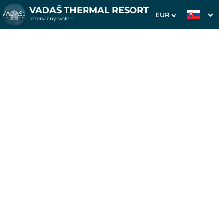
VADAŠ THERMAL RESORT
EUR
rezervačný systém
1. Výber pobytu
2. Doplnkové služby
3. Vaše údaje
Pobyt na 4 noci v
apartmánoch Westend
Dátum príchodu
Dátum odchodu
Prosím vyberte
Prosím vyberte
Inšpirujte sa akciovými pobytmi