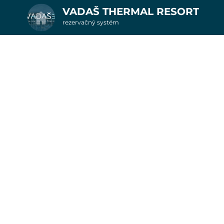
VADAŠ THERMAL RESORT
rezervačný systém
2. Doplnkové služby
3 noci v apartmáno
u
rte
Pr
nšpirujte sa akciovými pobyt