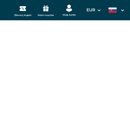
EUR
Moje konto
Zľavový kupón
Mám voucher
3. Vaše údaje
ch Westend
Dátum odchodu
osím vyberte
mi